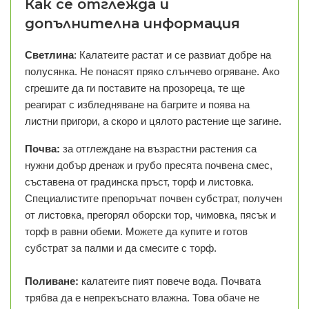
Как се отглежда и
допълнителна информация
Светлина
: Калатеите растат и се развиат добре на
полусянка. Не понасят пряко слънчево огряване. Ако
сгрешите да ги поставите на прозореца, те ще
реагират с избледняване на багрите и поява на
листни пригори, а скоро и цялото растение ще загине.
Почва:
за отглеждане на възрастни растения са
нужни добър дренаж и грубо пресята почвена смес,
съставена от градинска пръст, торф и листовка.
Специалистите препоръчат почвен субстрат, получен
от листовка, прегорял оборски тор, чимовка, пясък и
торф в равни обеми. Можете да купите и готов
субстрат за палми и да смесите с торф.
Поливане:
калатеите пият повече вода. Почвата
трябва да е непрекъснато влажна. Това обаче не