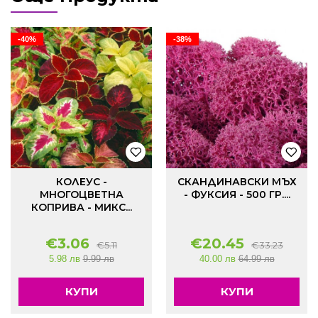
-40%
-38%
КОЛЕУС -
СКАНДИНАВСКИ МЪХ
МНОГОЦВЕТНА
- ФУКСИЯ - 500 ГР....
КОПРИВА - МИКС...
€
3.06
€
20.45
€
5.11
€
33.23
5.98 лв
9.99 лв
40.00 лв
64.99 лв
КУПИ
КУПИ