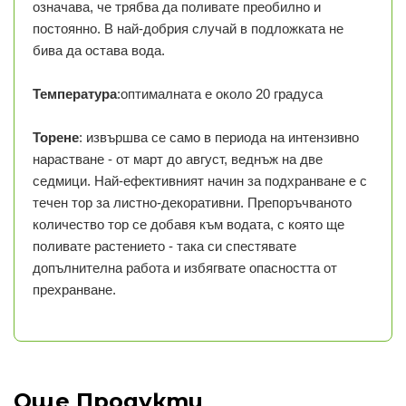
означава, че трябва да поливате преобилно и
постоянно. В най-добрия случай в подложката не
бива да остава вода.
Температура
:оптималната е около 20 градуса
Торене
: извършва се само в периода на интензивно
нарастване - от март до август, веднъж на две
седмици. Най-ефективният начин за подхранване е с
течен тор за листно-декоративни. Препоръчваното
количество тор се добавя към водата, с която ще
поливате растението - така си спестявате
допълнителна работа и избягвате опасността от
прехранване.
Още Продукти