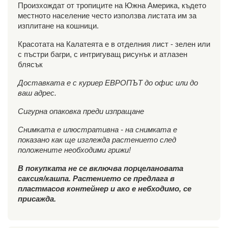
Произхождат от тропиците на Южна Америка, където
местното население често използва листата им за
изплитане на кошници.
Красотата на Калатеята е в отделния лист - зелен или
с пъстри багри, с интригуващ рисунък и атлазен
блясък
Доставката е с куриер ЕВРОПЪТ до офис или до
ваш адрес.
Сигурна опаковка преди изпращане
Снимката е илюстративна - на снимката е
показано как ще изглежда растението след
положените необходими грижи!
В покупката не се включва порцелановата
саксия/кашпа. Растението се предлага в
пластмасов контейнер и ако е небходимо, се
присажда.