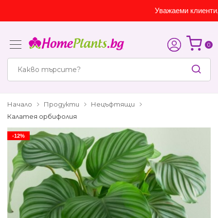
Уважаеми клиенти, са
0
Начало
Продукти
Нецъфтящи
Калатея орбифолия
-12%