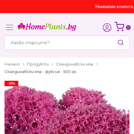
Уважаеми клиенти, са
0
Начало
Продукти
Скандинавски мъх
Скандинавски мъх - фуксия - 500 гр.
-38%