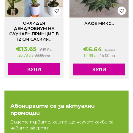
ОРХИДЕЯ
АЛОЕ МИКС...
ДЕНДРОБИУМ НА
СЛУЧАЕН ПРИНЦИП В
12 СМ САСКИЯ...
€
13.65
€
6.64
€
15.84
€
7.67
26.70 лв
30.98 лв
12.99 лв
15.00 лв
КУПИ
КУПИ
Абонирайте се за актуални
промоции
Бъдете първите, които ще научат какви са
новите оферти!