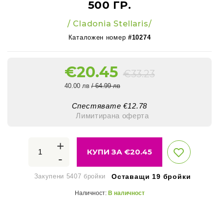
500 ГР.
/ Cladonia Stellaris/
Каталожен номер
#10274
€
20.45
€
33.23
40.00 лв
/ 64.99 лв
Спестявате €
12.78
Лимитирана оферта
+
КУПИ ЗА €
20.45
-
Закупени 5407 бройки
Оставащи 19 бройки
Наличност:
В наличност