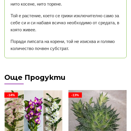
нито косене, нито торене.
Той е растение, което се грижи изключително само за
себе си и си набавя всичко необходимо от средата, в
която живее.
Поради липсата на корени, той не изисква и голямо
количество почвен субстрат.
Още Продукти
-14%
-13%