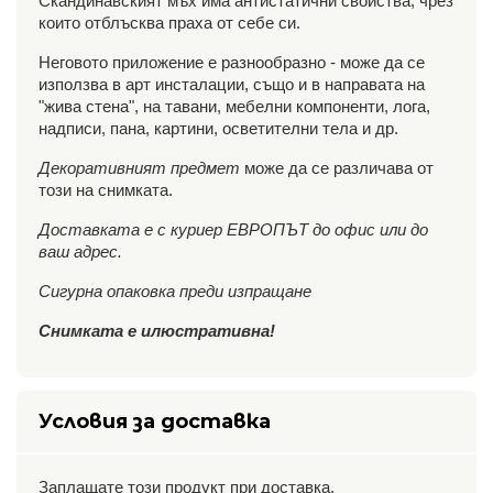
Скандинавският мъх има антистатични свойства, чрез
които отблъсква праха от себе си.
Неговото приложение е разнообразно - може да се
използва в арт инсталации, също и в направата на
"жива стена", на тавани, мебелни компоненти, лога,
надписи, пана, картини, осветителни тела и др.
Декоративният предмет
може да се различава от
този на снимката.
Доставката е с куриер ЕВРОПЪТ до офис или до
ваш адрес.
Сигурна опаковка преди изпращане
Снимката е илюстративна!
Условия за доставка
Заплащате този продукт при доставка.