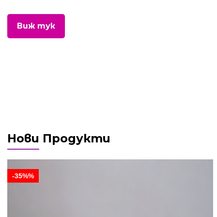
Виж тук
Нови Продукти
-35%%