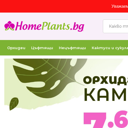
Уважаем
Орхидеи
Цъфтящи
Нецъфтящи
Кактуси и суку