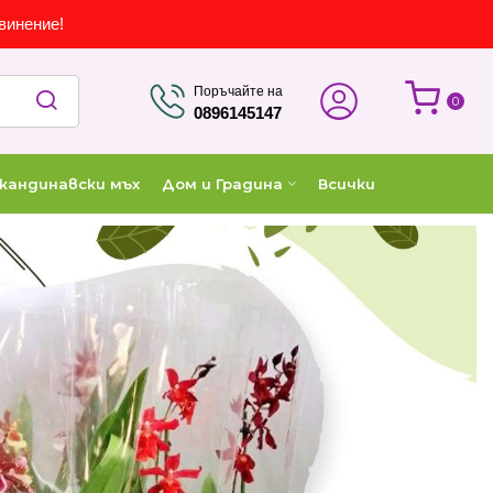
винение!
Поръчайте на
0
0896145147
кандинавски мъх
Дом и Градина
Всички