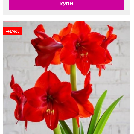
КУПИ
-41%%