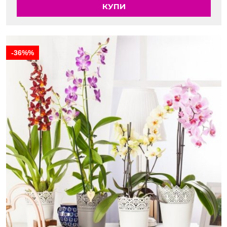
КУПИ
-36%%