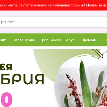
и клиенти, сайтът временно не изпълнява поръчки! Молим за из
ленти
Иглолистни
Тропически
Други
Промоции
С