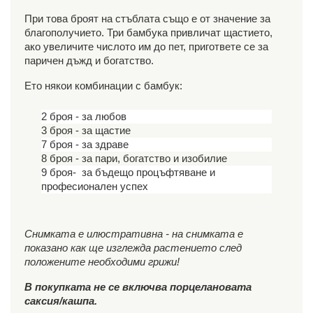
При това броят на стъблата също е от значение за
благополучието. Три бамбука привличат щастието,
ако увеличите числото им до пет, пригответе се за
паричен дъжд и богатство.
Ето някои комбинации с бамбук:
2 броя - за любов
3 броя - за щастие
7 броя - за здраве
8 броя - за пари, богатство и изобилие
9 броя- за бъдещо процъфтяване и
професионален успех
Снимката е илюстративна - на снимката е
показано как ще изглежда растението след
положените необходими грижи!
В покупката не се включва порцелановата
саксия/кашпа.