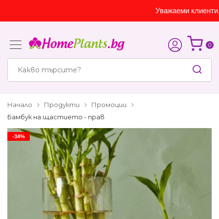
Уважаеми клиенти, са
0
Начало
Продукти
Промоции
Бамбук на щастието - прав
-34%