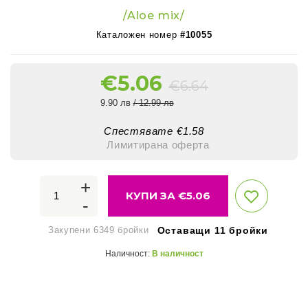
/Aloe mix/
Каталожен номер
#10055
€
5.06
€
6.64
9.90 лв
/ 12.99 лв
Спестявате €
1.58
Лимитирана оферта
+
КУПИ ЗА €
5.06
-
Закупени 6349 бройки
Оставащи 11 бройки
Наличност:
В наличност