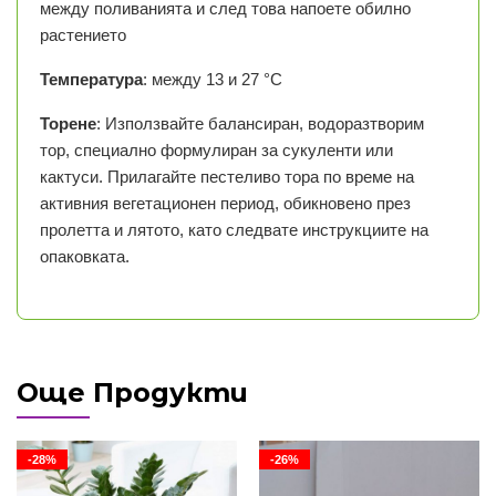
между поливанията и след това напоете обилно
растението
Температура
: между 13 и 27 °C
Торене
: Използвайте балансиран, водоразтворим
тор, специално формулиран за сукуленти или
кактуси. Прилагайте пестеливо тора по време на
активния вегетационен период, обикновено през
пролетта и лятото, като следвате инструкциите на
опаковката.
Още Продукти
-28%
-26%