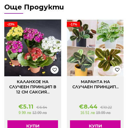
Още Продукти
-23%
-17%
КАЛАНХОЕ НА
МАРАНТА НА
СЛУЧЕЕН ПРИНЦИП В
СЛУЧАЕН ПРИНЦИП...
12 СМ САКСИЯ...
€
5.11
€
8.44
€
6.64
€
10.22
9.99 лв
12.99 лв
16.51 лв
19.99 лв
КУПИ
КУПИ