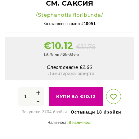
СМ. САКСИЯ
/Stephanotis floribunda/
Каталожен номер
#10051
€
10.12
€
12.78
19.79 лв
/ 25.00 лв
Спестявате €
2.66
Лимитирана оферта
+
КУПИ ЗА €
10.12
-
Закупени 3704 бройки
Оставащи 18 бройки
Наличност:
В наличност