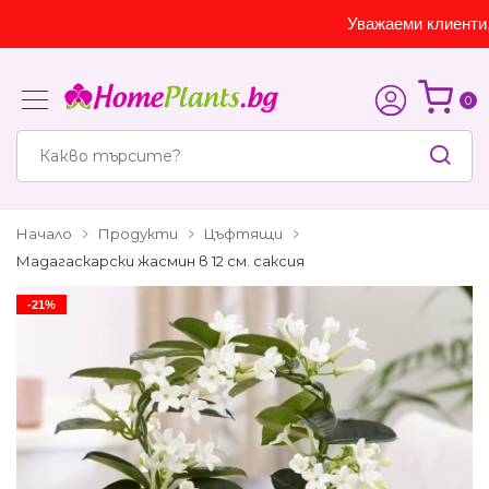
Уважаеми клиенти, са
0
Начало
Продукти
Цъфтящи
Мадагаскарски жасмин в 12 см. саксия
-21%