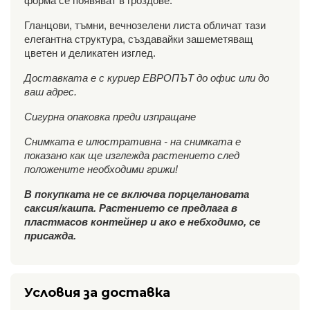
форма се появяват в гроздове.
Гланцови, тъмни, вечнозелени листа обличат тази
елегантна структура, създавайки зашеметяващ
цветен и деликатен изглед.
Доставката е с куриер ЕВРОПЪТ до офис или до
ваш адрес.
Сигурна опаковка преди изпращане
Снимката е илюстративна - на снимката е
показано как ще изглежда растението след
положените необходими грижи!
В покупката не се включва порцелановата
саксия/кашпа. Растението се предлага в
пластмасов контейнер и ако е небходимо, се
присажда.
Условия за доставка