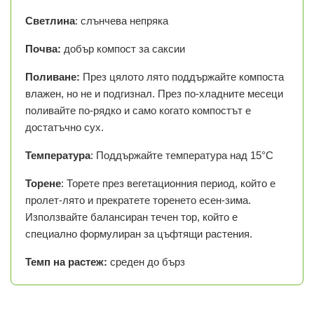
Светлина
: слънчева непряка
Почва:
добър компост за саксии
Поливане:
През цялото лято поддържайте компоста
влажен, но не и подгизнал. През по-хладните месеци
поливайте по-рядко и само когато компостът е
достатъчно сух.
Температура
: Поддържайте температура над 15°C
Торене
: Торете през вегетационния период, който е
пролет-лято и прекратете торенето есен-зима.
Използвайте балансиран течен тор, който е
специално формулиран за цъфтящи растения.
Темп на растеж:
среден до бърз