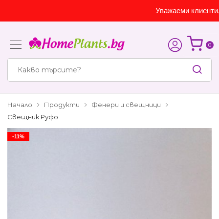
Уважаеми клиенти, са
0
Начало
Продукти
Фенери и свещници
Свещник Руфо
-11%