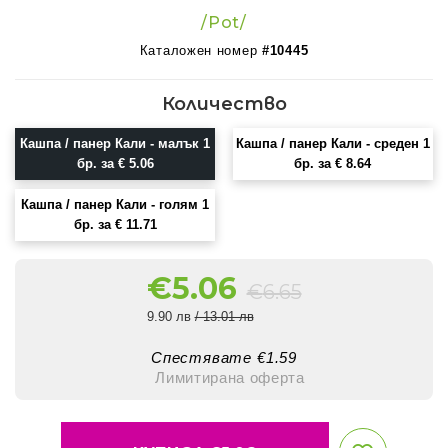
/Pot/
Каталожен номер
#10445
Количество
Кашпа / панер Кали - малък 1
Кашпа / панер Кали - среден 1
бр. за € 5.06
бр. за € 8.64
Кашпа / панер Кали - голям 1
бр. за € 11.71
€
5.06
€
6.65
9.90 лв
/ 13.01 лв
Спестявате €
1.59
Лимитирана оферта