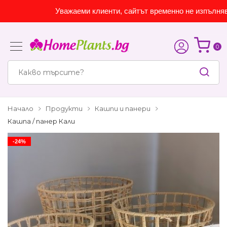
Уважаеми клиенти, сайтът временно не изпълнява 
0
Начало
Продукти
Кашпи и панери
Кашпа / панер Кали
-24%