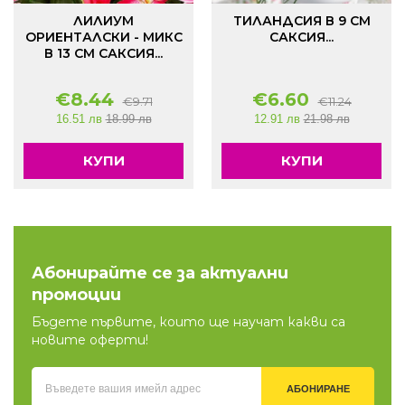
ЛИЛИУМ
ТИЛАНДСИЯ В 9 СМ
ОРИЕНТАЛСКИ - МИКС
САКСИЯ...
В 13 СМ САКСИЯ...
€
8.44
€
6.60
€
9.71
€
11.24
16.51 лв
18.99 лв
12.91 лв
21.98 лв
КУПИ
КУПИ
Абонирайте се за актуални
промоции
Бъдете първите, които ще научат какви са
новите оферти!
АБОНИРАНЕ