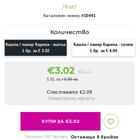
/Pot/
Каталожен номер
#10441
Количество
Кашпа / панер Карина - малък
Кашпа / панер Карина - голям
1 бр. за € 3.02
1 бр. за € 4.04
€
3.02
€
5.11
5.91 лв
/ 9.99 лв
Спестявате €
2.09
Лимитирана оферта
КУПИ ЗА €
3.02
Закупени 262 бройки
Оставащи 9 бройки