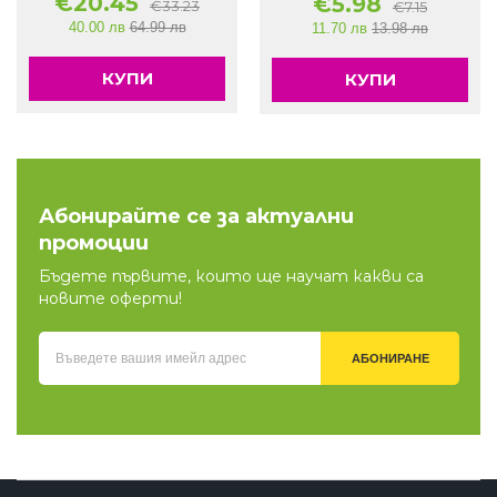
€
20.45
€
5.98
€
33.23
€
7.15
40.00 лв
64.99 лв
11.70 лв
13.98 лв
КУПИ
КУПИ
Абонирайте се за актуални
промоции
Бъдете първите, които ще научат какви са
новите оферти!
АБОНИРАНЕ