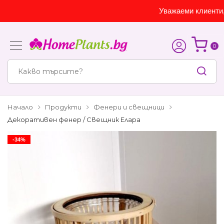
Уважаеми клиенти, с
0
Начало
Продукти
Фенери и свещници
Декоративен фенер / Свещник Елара
-34%