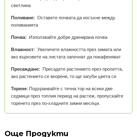
светлина
Поливане:
Оставете почвата да изсъхне между
поливанията
Почва:
Използвайте добре дренирана почва
Влажност:
Увеличете влажността през зимата или
ако върховете на листата започнат да покафеняват
Пресаждане:
Пресадете растението през пролетта,
ако растението се вкорени, то ще загуби цвета си
Торене
: Подхранвайте с течна тор на всеки две
седмици през топлия период на растеж, пропускайте
торенето през по-хладните зимни месеци.
Още Продукти