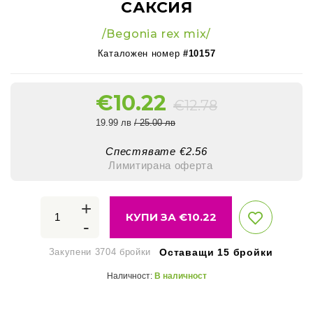
САКСИЯ
/Begonia rex mix/
Каталожен номер
#10157
€
10.22
€
12.78
19.99 лв
/ 25.00 лв
Спестявате €
2.56
Лимитирана оферта
+
КУПИ ЗА €
10.22
-
Закупени 3704 бройки
Оставащи 15 бройки
Наличност:
В наличност