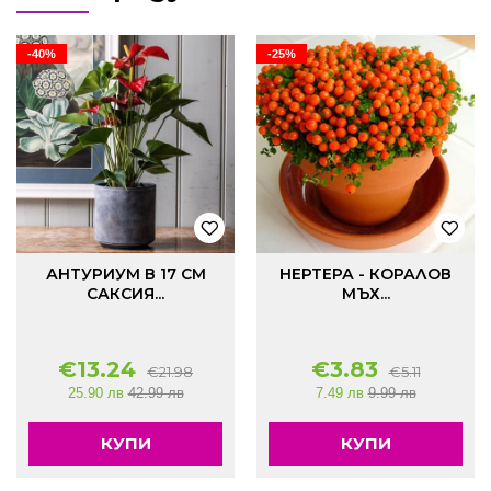
-40%
-25%
АНТУРИУМ В 17 СМ
НЕРТЕРА - КОРАЛОВ
САКСИЯ...
МЪХ...
€
13.24
€
3.83
€
21.98
€
5.11
25.90 лв
42.99 лв
7.49 лв
9.99 лв
КУПИ
КУПИ