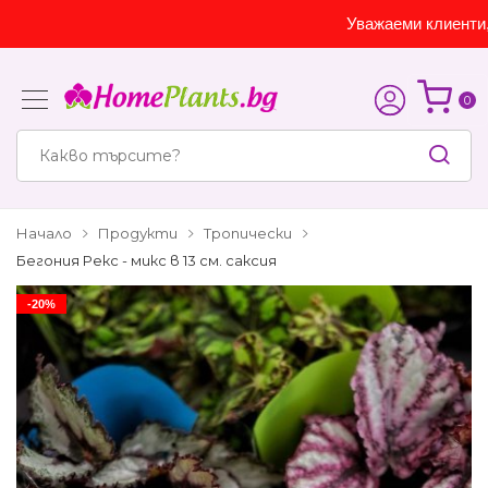
Уважаеми клиенти, са
0
Начало
Продукти
Тропически
Бегония Рекс - микс в 13 см. саксия
-20%