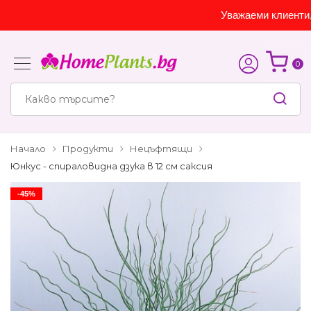
Уважаеми клиенти, са
0
Начало
Продукти
Нецъфтящи
Юнкус - спираловидна дзука в 12 см саксия
-45%