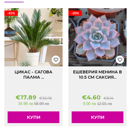
-41%
-25%
ЦИКАС - САГОВА
ЕШЕВЕРИЯ МЕНИНА В
ПАЛМА ...
10.5 СМ САКСИЯ...
€
17.89
€
4.60
€
30.16
€
6.14
34.99 лв
58.99 лв
9.00 лв
12.01 лв
КУПИ
КУПИ