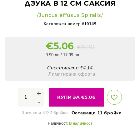
ДЗУКА В 12 СМ САКСИЯ
/Juncus effusus Spiralls/
Каталожен номер
#10149
€
5.06
€
9.20
9.90 лв
/ 17.99 лв
Спестявате €
4.14
Лимитирана оферта
+
КУПИ ЗА €
5.06
-
Закупени 3722 бройки
Оставащи 11 бройки
Наличност:
В наличност